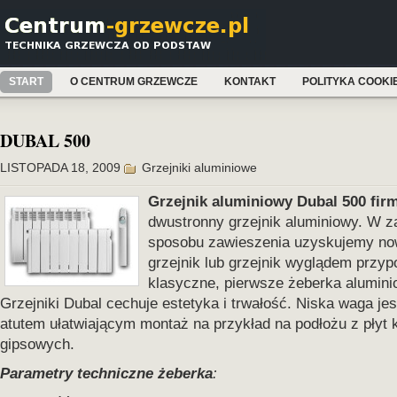
START
O CENTRUM GRZEWCZE
KONTAKT
POLITYKA COOKI
DUBAL 500
LISTOPADA 18, 2009
Grzejniki aluminiowe
Grzejnik aluminiowy Dubal 500 fir
dwustronny grzejnik aluminiowy. W z
sposobu zawieszenia uzyskujemy n
grzejnik lub grzejnik wyglądem przy
klasyczne, pierwsze żeberka alumini
Grzejniki Dubal cechuje estetyka i trwałość. Niska waga jes
atutem ułatwiającym montaż na przykład na podłożu z płyt
gipsowych.
Parametry techniczne żeberka
: