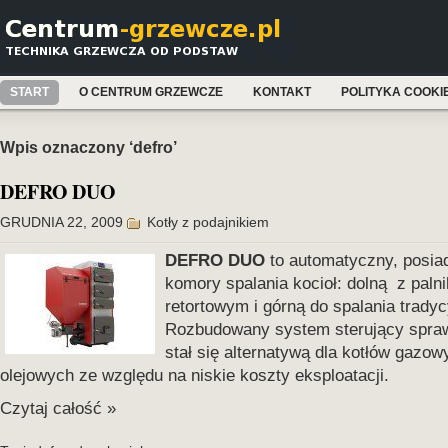
START
O CENTRUM GRZEWCZE
KONTAKT
POLITYKA COOKI
Wpis oznaczony ‘defro’
DEFRO DUO
GRUDNIA 22, 2009
Kotły z podajnikiem
DEFRO DUO
to automatyczny, posia
komory spalania kocioł: dolną z paln
retortowym i górną do spalania tradyc
Rozbudowany system sterujący sprawi
stał się alternatywą dla kotłów gazow
olejowych ze względu na niskie koszty eksploatacji.
Czytaj całość »